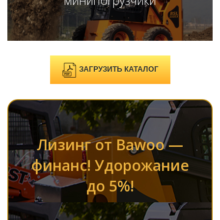
минипогрузчики
ЗАГРУЗИТЬ КАТАЛОГ
Лизинг от Bawoo —
финанс! Удорожание
до 5%!