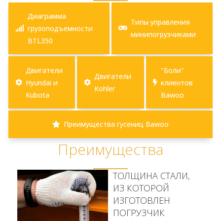
Диаграмма
Типы управления
грузоподъемности
минипогрузчиками
BTL350
Двигатели
"Боли"
Двигатели
Hyundai и
клиентов
Kohler
Kubota
Bawoo
Преимущества гусениц Bawoo
Преимущества
ТОЛЩИНА СТАЛИ,
ИЗ КОТОРОЙ
ИЗГОТОВЛЕН
ПОГРУЗЧИК