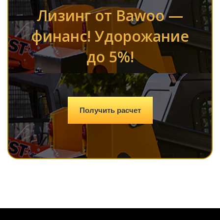
Лизинг от Bawoo —
финанс! Удорожание
до 5%!
Получить расчет