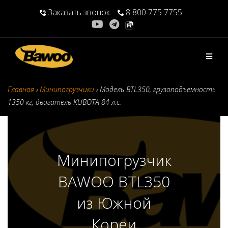
Перейти
Заказать звонок
8 800 775 7755
к
содержимому
Главная
›
Минипогрузчики
›
Модель BTL350, грузоподъемность
1350 кг, двигатель KUBOTA 84 л.с.
Минипогрузчик
BAWOO BTL350
из Южной
Кореи