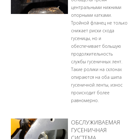
центральными нижними
опорными катками.
Тройной фланец не только
снижает риски схода
гусеницы, но и
обеспечивает большую
продолжительность
службы гусеничных лент.
Такие ролики на склонах
опираются на оба шипа
гусеничной ленты, износ
происходит более
равномерно.
ОБСЛУЖИВАЕМАЯ
ГУСЕНИЧНАЯ
СИСТЕМА