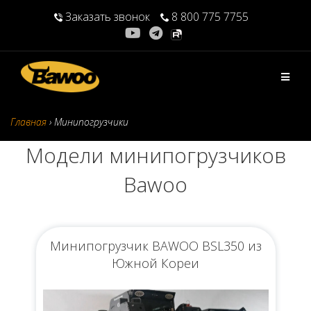
Перейти
Заказать звонок
8 800 775 7755
к
содержимому
Главная
›
Минипогрузчики
Модели минипогрузчиков
Bawoo
Минипогрузчик BAWOO BSL350 из
Южной Кореи