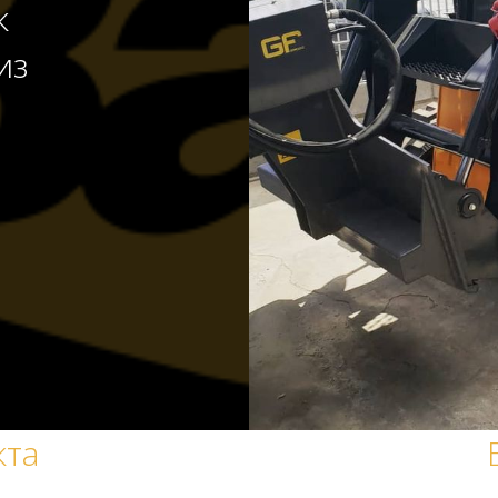
к
из
кта