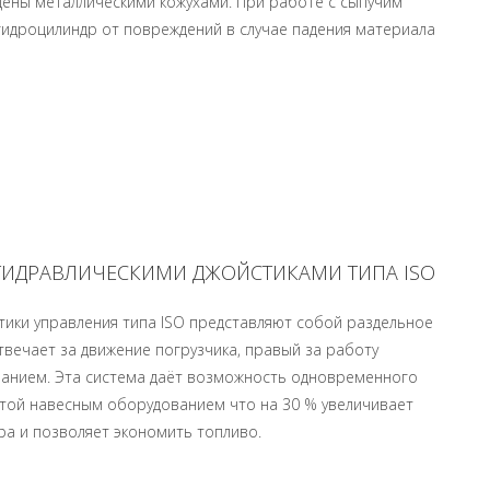
ны металлическими кожухами. При работе с сыпучим
гидроцилиндр от повреждений в случае падения материала
ГИДРАВЛИЧЕСКИМИ ДЖОЙСТИКАМИ ТИПА ISO
тики управления типа ISO представляют собой раздельное
твечает за движение погрузчика, правый за работу
анием. Эта система даёт возможность одновременного
той навесным оборудованием что на 30 % увеличивает
а и позволяет экономить топливо.