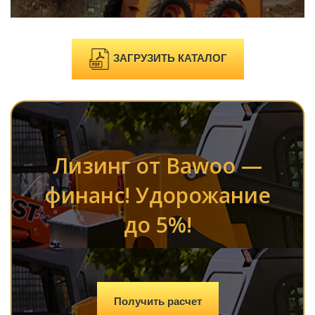
ЗАГРУЗИТЬ КАТАЛОГ
Лизинг от Bawoo —
финанс! Удорожание
до 5%!
Получить расчет