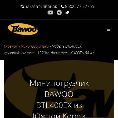
Перейти
Заказать звонок
8 800 775 7755
к
содержимому
Главная
›
Минипогрузчики
›
Модель BTL400EX,
грузоподъемность 1320кг, двигатель KUBOTA 84 л.с.
Минипогрузчик
BAWOO
BTL400EX из
Южной Кореи