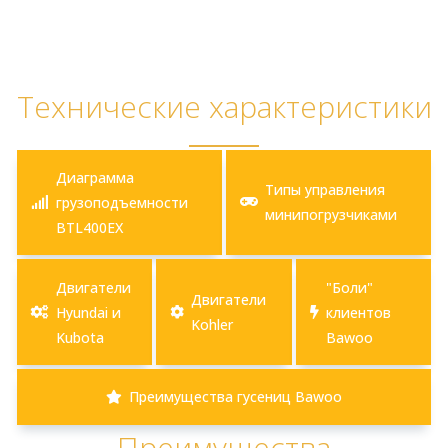
Технические характеристики
Диаграмма
Типы управления
грузоподъемности
минипогрузчиками
BTL400EX
Двигатели
"Боли"
Двигатели
Hyundai и
клиентов
Kohler
Kubota
Bawoo
Преимущества гусениц Bawoo
Преимущества